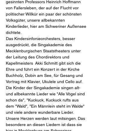
gesinnten Professors Heinrich Hoffmann 
von Fallersleben, der auf der Flucht vor 
politischer Willkür ein paar der schönsten 
Volksgüter, unsere allbekannten 
Kinderlieder, hier am Schweriner Außensee 
dichtete. 
Das Kindersinfonieorchesters, besser 
ausgedrückt, die Singakademie des 
Mecklenburgischen Staatstheaters unter 
der Leitung des Chordirektors und 
Kapellmeisters  Akki Schmitt gibt sich die 
Ehre und führt ein Konzert in der Kirche 
Buchholz, Dobin am See, für Gesang und 
Vortrag mit Klavier, Ukulele und Cello auf.
Die Kinder der Singakademie singen alt- 
und allbekannte Lieder wie "Alle Vögel sind 
schon da", "Kuckuck, Kuckuck rufts aus 
dem "Wald", "Ein Männlein steht im Walde" 
und viele andere wunderbare Lieder. 
Unsere Herzen werden laut mitsingen. Das 
besondere an diesen Liedern ist dass sie 
hier in Mecklenburg am Schweriner 